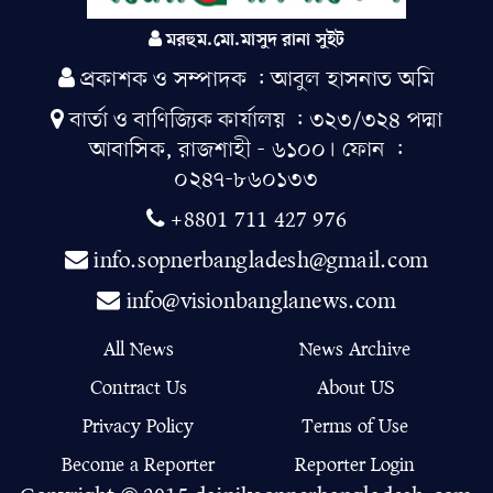
নজরুল ইসলাম এর দাপট" ক্ষমতার
উৎস কোথায়?
মরহুম.মো.মাসুদ রানা সুইট
প্রকাশক ও সম্পাদক : আবুল হাসনাত অমি
রাজারহাটে পহেলা বৈশাখের
মহোৎসব: নববর্ষ ১৪৩৩-কে বরণ
বার্তা ও বাণিজ্যিক কার্যালয় : ৩২৩/৩২৪ পদ্মা
করল উপজেলা প্রশাসন
আবাসিক, রাজশাহী - ৬১০০। ফোন :
০২৪৭-৮৬০১৩৩
আরএমপির রাজপাড়া থানার
উদ্যোগে ফলজ ও বনজ গাছের চারা
+8801 711 427 976
রোপণ
info.sopnerbangladesh@gmail.com
তানোরে পৃথক ঘটনায় নারী ও
info@visionbanglanews.com
পুরুষের মরদেহ উদ্ধার: আত্মহত্যার
All News
News Archive
গুঞ্জন
Contract Us
About US
Privacy Policy
Terms of Use
Become a Reporter
Reporter Login