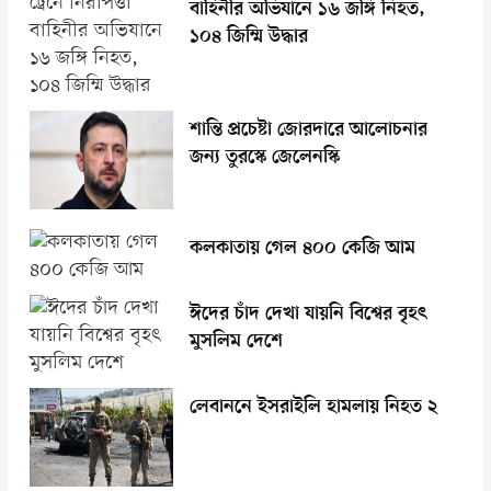
বাহিনীর অভিযানে ১৬ জঙ্গি নিহত,
১০৪ জিম্মি উদ্ধার
শান্তি প্রচেষ্টা জোরদারে আলোচনার
জন্য তুরস্কে জেলেনস্কি
কলকাতায় গেল ৪০০ কেজি আম
ঈদের চাঁদ দেখা যায়নি বিশ্বের বৃহৎ
মুসলিম দেশে
লেবাননে ইসরাইলি হামলায় নিহত ২