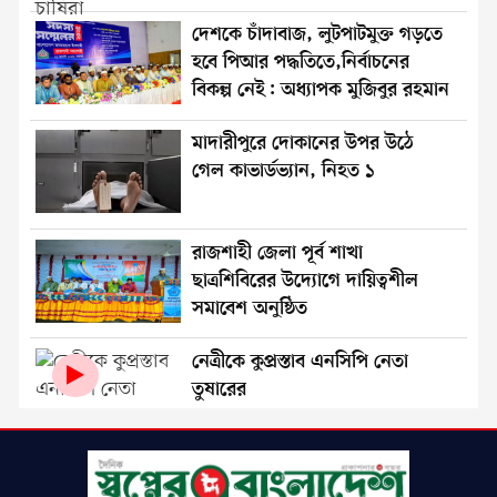
দেশকে চাঁদাবাজ, লুটপাটমুক্ত গড়তে
হবে পিআর পদ্ধতিতে,নির্বাচনের
বিকল্প নেই: অধ্যাপক মুজিবুর রহমান
মাদারীপুরে দোকানের উপর উঠে
গেল কাভার্ডভ্যান, নিহত ১
রাজশাহী জেলা পূর্ব শাখা
ছাত্রশিবিরের উদ্যোগে দায়িত্বশীল
সমাবেশ অনুষ্ঠিত
নেত্রীকে কুপ্রস্তাব এনসিপি নেতা
তুষারের
রাজশাহীতে সুমাইয়া আক্তার ও