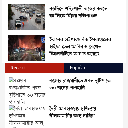
বড়দিনে শক্তিশালী ঝড়ের কবলে
ক্যালিফোর্নিয়ার দক্ষিণাঞ্চল
ইরানের হাইপারসনিক ইসরায়েলের
হাইফা তেল আবিব ও নেগেভ
বিমানঘাঁটিতে আঘাত করেছে
Popular
Recent
কঙ্গোর রাজধানীতে প্রবল বৃষ্টিপাতে
৩০ জনের প্রাণহানি
বৈরী আবহাওয়ায় দুশ্চিন্তায়
নীলফামারীর আলু চাষিরা