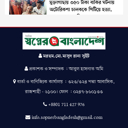
মুক্তাগাছায় ৩৫০ টাকা বাকির ঘটনায়
অটোরিকশা চালককে পিটিয়ে হত্যা,
ছাত্রদল নেতা বহিষ্কার
এখন পর্যন্ত হয়নি শহীদদের পূর্ণাঙ্গ
তালিকা
মরহুম.মো.মাসুদ রানা সুইট
নড়াইলে ডিবি পুলিশের সফল
অভিযানে পঁচিশ পিস ইয়াবা
প্রকাশক ও সম্পাদক : আবুল হাসনাত অমি
ট্যাবলেটসহ যুবতী গ্রেফতার
বার্তা ও বাণিজ্যিক কার্যালয় : ৩২৩/৩২৪ পদ্মা আবাসিক,
গোমস্তাপুরে বিএনপির ৩১ দফার
রাজশাহী - ৬১০০। ফোন : ০২৪৭-৮৬০১৩৩
গণসংযোগ ও মোটরসাইকেল
শোডাউন করলেন ড. এস. এ. অপু
+8801 711 427 976
শেখ হাসিনার মৃত্যুদণ্ড
info.sopnerbangladesh@gmail.com