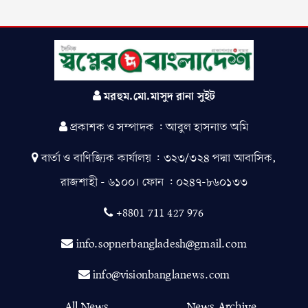
রাজশাহীসহ সব বিভাগে বৃষ্টির
সম্ভাবনা
মরহুম.মো.মাসুদ রানা সুইট
নড়াইলে ডিবি পুলিশের সফল
অভিযানে পঁচিশ পিস ইয়াবা
প্রকাশক ও সম্পাদক : আবুল হাসনাত অমি
ট্যাবলেটসহ যুবতী গ্রেফতার
বার্তা ও বাণিজ্যিক কার্যালয় : ৩২৩/৩২৪ পদ্মা আবাসিক,
ঈদ বাজার বেনাপোলে দর্জি
রাজশাহী - ৬১০০। ফোন : ০২৪৭-৮৬০১৩৩
কারিগরদের ব্যস্ততা, ছিট কাপড়ের
দোকানে ভীড়
+8801 711 427 976
রাজশাহীতে সিএনজি মালিক সমিতির
info.sopnerbangladesh@gmail.com
আয়োজনে ঈদ সামগ্রী বিতরণ
info@visionbanglanews.com
All News
News Archive