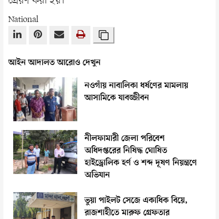
প্রেরণ করা হয়।"
National
আইন আদালত আরোও দেখুন
নওগাঁয় নাবালিকা ধর্ষণের মামলায়
আসামিকে যাবজ্জীবন
নীলফামারী জেলা পরিবেশ
অধিদপ্তরের নিষিদ্ধ ঘোষিত
হাইড্রোলিক হর্ণ ও শব্দ দূষণ নিয়ন্ত্রণে
অভিযান
ভুয়া পাইলট সেজে একাধিক বিয়ে,
রাজশাহীতে মারুফ গ্রেফতার