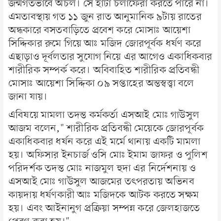
জন্মগতভাবে অচল। সে হাটা চলাফেরা করতে পারে না।
এমতাবস্থায় গত ১১ জুন রাত আনুমানিক ৯টায় রাতের
অন্ধকারে বসতবাড়িতে প্রবেশ করে মোসাঃ আয়েশা
সিদ্দিকার রুমে গিয়ে আঃ মজিদ জোরপূর্বক ধর্ষণ করে
এছাড়াও দূর্বলতার সুযোগ নিয়ে এর আগেও একাধিকবার
শারীরিক সম্পর্ক করে। অবিবাহিত শারীরিক প্রতিবন্ধী
মোসাঃ আয়েশা সিদ্দিকা ০৯ সপ্তাহের অন্তস্বত্ত্বা বলে
জানা যায়।
এবিষয়ে মামলা তদন্ত কর্মকর্তা এসআই মোঃ গাউসুল
আজম বলেন," শারীরিক প্রতিবন্ধী মেয়েকে জোরপূর্বক
একাধিকবার ধর্ষন করে এই মর্মে থানায় একটি মামলা
হয়। অফিসার ইনচার্জ ওসি মোঃ ইমাম জাফর ও পুলিশ
পরিদর্শক তদন্ত মোঃ নাজমুল হুদা এর নির্দেশনায় ও
এসআই মোঃ গাউসুল আজমের তৎপরতায় অভিনব
কায়দায় ধর্ষণকারী আঃ মজিদকে আটক করতে সক্ষম
হয়। এবং আইনানুগ প্রক্রিয়া সম্পন্ন করে জেলহাজতে