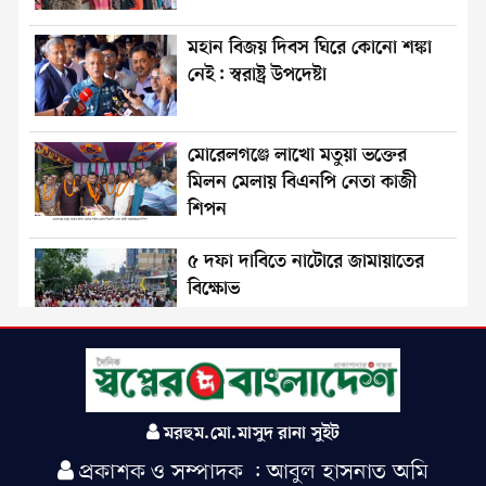
মহান বিজয় দিবস ঘিরে কোনো শঙ্কা
নেই: স্বরাষ্ট্র উপদেষ্টা
মোরেলগঞ্জে লাখো মতুয়া ভক্তের
মিলন মেলায় বিএনপি নেতা কাজী
শিপন
৫ দফা দাবিতে নাটোরে জামায়াতের
বিক্ষোভ
রাজশাহী জেলা পূর্ব শাখা
ছাত্রশিবিরের উদ্যোগে দায়িত্বশীল
সমাবেশ অনুষ্ঠিত
মরহুম.মো.মাসুদ রানা সুইট
প্রকাশক ও সম্পাদক : আবুল হাসনাত অমি
শাপলা প্রতীকের ব্যাপারে নির্বাচন