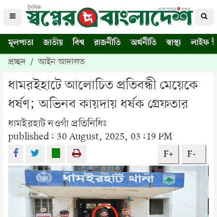
মূলপাতা
জাতীয়
বিশ্ব
রাজনীতি
অর্থনীতি
স্বাস্থ্য
লাইফ স্
প্রচ্ছদ
/
আইন আদালত
ধামরইহাটে আলোচিত প্রতিবন্ধী মেয়েকে
ধর্ষণ; অভিনব কায়দায় ধর্ষক গ্রেফতার
ধামইরহাট নওগাঁ প্রতিনিধিঃ
published: 30 August, 2025, 03:19 PM
F+
F-