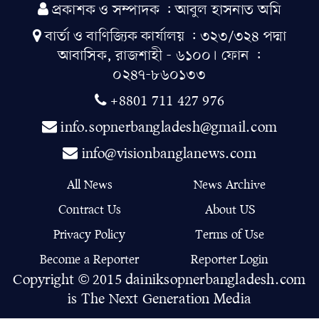
মাহফিল অনুষ্ঠিত
প্রকাশক ও সম্পাদক : আবুল হাসনাত অমি
বার্তা ও বাণিজ্যিক কার্যালয় : ৩২৩/৩২৪ পদ্মা
ময়মনসিংহে ফুলপুরে বিএনপির
আবাসিক, রাজশাহী - ৬১০০। ফোন :
উদ্যোগে এক দোয়া মাহফিল ও
০২৪৭-৮৬০১৩৩
ইফতার পার্টি অনুষ্ঠিত
+8801 711 427 976
বিএমডিএ শ্রমিক কর্মচারী ইউনিয়নের
info.sopnerbangladesh@gmail.com
বার্ষিক সাধারণ সভা ও ইফতার
মাহফিল
info@visionbanglanews.com
পাঁচদফা দাবিতে জামায়াতের বিক্ষোভ
All News
News Archive
সমাবেশ, জুলাই সনদের ভিত্তিতে
Contract Us
About US
নির্বাচন দাবি
Privacy Policy
Terms of Use
Become a Reporter
Reporter Login
Copyright © 2015 dainiksopnerbangladesh.com
is The Next Generation Media