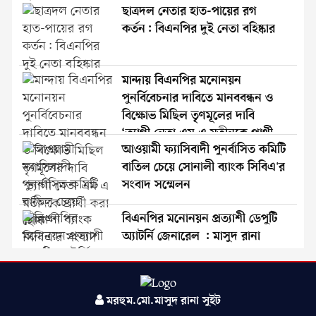
ছাত্রদল নেতার হাত-পায়ের রগ
কর্তন: বিএনপির দুই নেতা বহিষ্কার
মান্দায় বিএনপির মনোনয়ন
পুনর্বিবেচনার দাবিতে মানববন্ধন ও
বিক্ষোভ মিছিল তৃণমূলের দাবি
‘ত্যাগী নেতা এম এ মতীনকে প্রার্থী
আওয়ামী ফ্যাসিবাদী পুনর্বাসিত কমিটি
করা হোক’
বাতিল চেয়ে সোনালী ব্যাংক সিবিএ'র
সংবাদ সম্মেলন
বিএনপির মনোনয়ন প্রত্যাশী ডেপুটি
অ্যাটর্নি জেনারেল : মাসুদ রানা
ভবানীগঞ্জ পৌর ছাত্রদলের দুঃসময়ের
মরহুম.মো.মাসুদ রানা সুইট
নের্তৃবৃন্দের উদ্যোগে ইফতার ও দোয়া